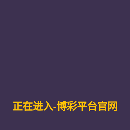
新南威尔士大学（2025QS世界大学排名第19位）电气工程专
生物理实验竞赛、全国大学生英语词汇大赛、辽宁省“互联网+”大
员兼宣传委员、校学生会创新实践部干事、新生助理辅导员、微
大学之旅。
“《半导体物理》与《半导体器件物理》帮我构建了系统化专业
造关键工艺，锤炼了动手能力、解决实际问题能力和实验素养。
来（右二）在2023级新生开学典礼暨2022-2023学年表彰大会
和全国大学生物理实验竞赛让他印象深刻。“在老师指导下，我
化项目，最终项目斩获了金奖。这个项目成果让我完成了两项国家
间，他所在团队开发了“瞬时磁感应显示教学仪”，面临毫秒级
。“这些竞赛经历淬炼了我的科研创新、工程实践等能力，母校老