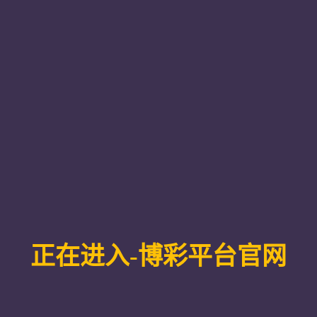
/人力资源部
党委党群工作部
党委宣传部/品牌发展部
教务部
科
部（招生）
招生就业工作部（就业）
校友会
国际交流与合作部
学院
信息网
毕业生档案服务
化建设，内聚人心、外树品牌，为学校的改革发展提供精神动力